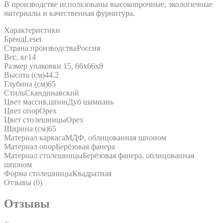
В производстве использованы высокопрочные, экологичные
материалы и качественная фурнитура.
Характеристики
Бренд
Leset
Страна производства
Россия
Вес, кг
14
Размер упаковки 1
5, 66х66х8
Высота (см)
44.2
Глубина (см)
65
Стиль
Скандинавский
Цвет массив,шпон
Дуб шампань
Цвет опор
Орех
Цвет столешницы
Орех
Ширина (см)
65
Материал каркаса
МДФ, облицованная шпоном
Материал опор
Берёзовая фанера
Материал столешницы
Берёзовая фанера, облицованная
шпоном
Форма столешницы
Квадратная
Отзывы (0)
Отзывы