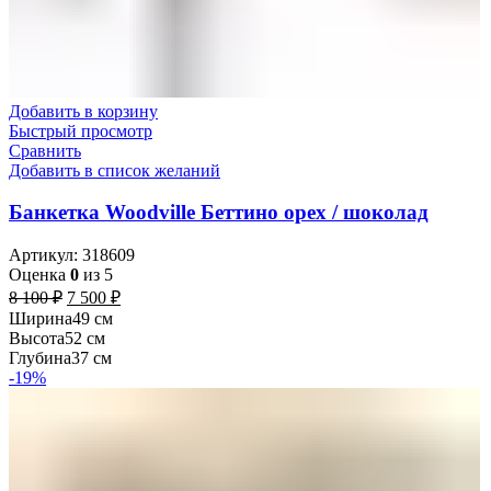
Добавить в корзину
Быстрый просмотр
Сравнить
Добавить в список желаний
Банкетка Woodville Беттино орех / шоколад
Артикул:
318609
Оценка
0
из 5
8 100
₽
7 500
₽
Ширина
49 см
Высота
52 см
Глубина
37 см
-19%