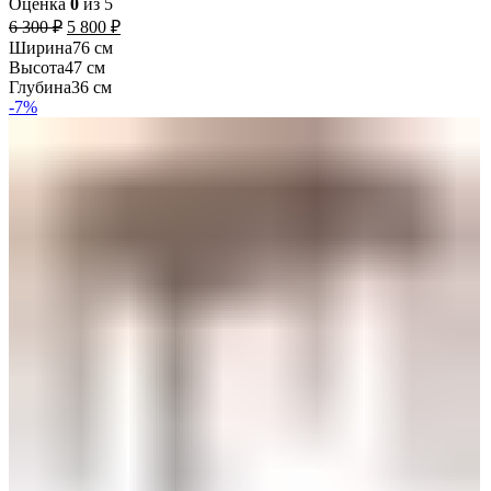
Оценка
0
из 5
6 300
₽
5 800
₽
Ширина
76 см
Высота
47 см
Глубина
36 см
-7%