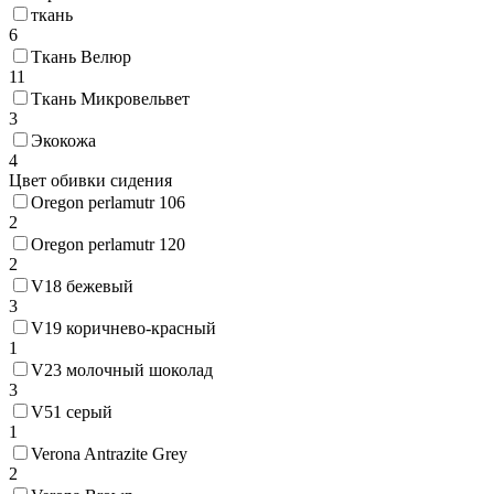
ткань
6
Ткань Велюр
11
Ткань Микровельвет
3
Экокожа
4
Цвет обивки сидения
Oregon perlamutr 106
2
Oregon perlamutr 120
2
V18 бежевый
3
V19 коричнево-красный
1
V23 молочный шоколад
3
V51 серый
1
Verona Antrazite Grey
2