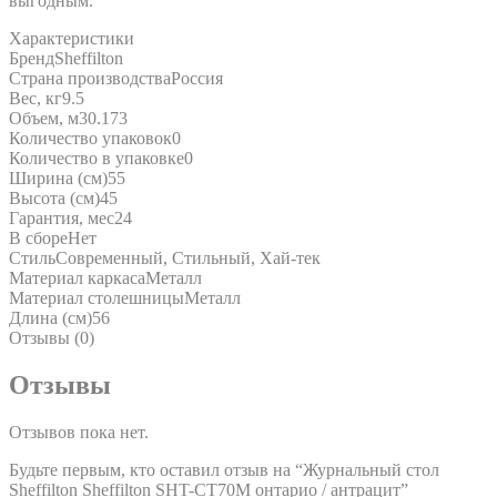
выгодным.
Характеристики
Бренд
Sheffilton
Страна производства
Россия
Вес, кг
9.5
Объем, м3
0.173
Количество упаковок
0
Количество в упаковке
0
Ширина (см)
55
Высота (см)
45
Гарантия, мес
24
В сборе
Нет
Стиль
Современный, Стильный, Хай-тек
Материал каркаса
Металл
Материал столешницы
Металл
Длина (см)
56
Отзывы (0)
Отзывы
Отзывов пока нет.
Будьте первым, кто оставил отзыв на “Журнальный стол
Sheffilton Sheffilton SHT-CT70M онтарио / антрацит”