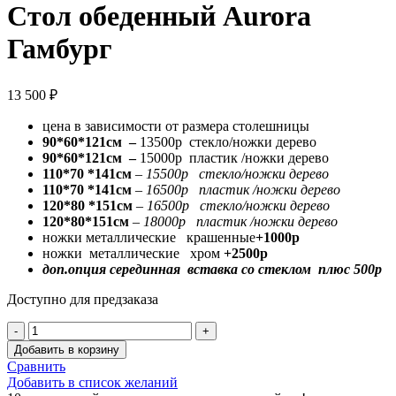
Стол обеденный Aurora
Гамбург
13 500
₽
цена в зависимости от размера столешницы
90*60*121см –
13500р стекло/ножки дерево
90*60*121см –
15000р пластик /ножки дерево
110*70 *141см
– 15500р стекло/ножки дерево
110*70 *141см
– 16500р пластик /ножки дерево
120*80 *151см
– 16500р стекло/ножки дерево
120*80*151см
– 18000р пластик /ножки дерево
ножки металлические крашенные
+1000р
ножки металлические хром
+2500р
доп.опция серединная вставка со стеклом плюс 500р
Доступно для предзаказа
Количество
товара
Добавить в корзину
Стол
Сравнить
обеденный
Добавить в список желаний
Aurora