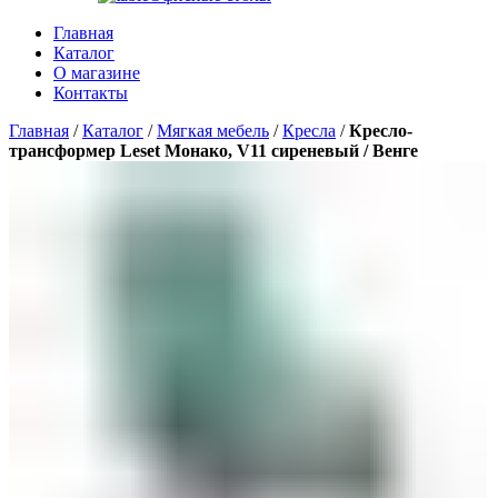
Главная
Каталог
О магазине
Контакты
Главная
/
Каталог
/
Мягкая мебель
/
Кресла
/
Кресло-
трансформер Leset Монако, V11 сиреневый / Венге