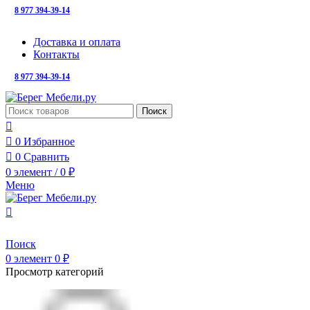
8 977 394-39-14
с 10:00 до 20:00
Доставка и оплата
Контакты
8 977 394-39-14
с 10:00 до 20:00
Поиск
0
Избранное
0
Сравнить
0
элемент
/
0
₽
Меню
Поиск
0
элемент
0
₽
Просмотр категорий