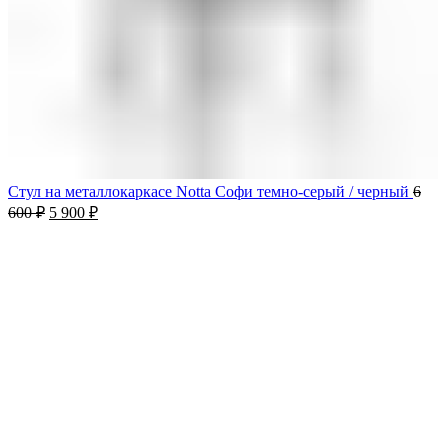
Стул на металлокаркасе Notta Софи темно-серый / черный
6
600
₽
5 900
₽
-11%