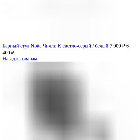
Барный стул Notta Чилли К светло-серый / белый
7 000
₽
6
400
₽
Назад к товарам