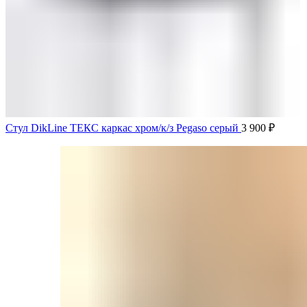
Стул DikLine ТЕКС каркас хром/к/з Pegaso серый