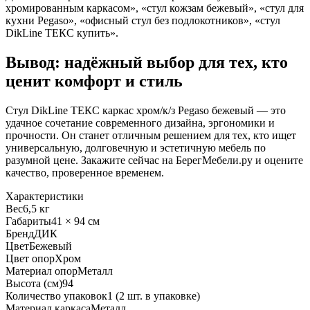
хромированным каркасом», «стул кожзам бежевый», «стул для
кухни Pegaso», «офисный стул без подлокотников», «стул
DikLine ТЕКС купить».
Вывод: надёжный выбор для тех, кто
ценит комфорт и стиль
Стул DikLine ТЕКС каркас хром/к/з Pegaso бежевый — это
удачное сочетание современного дизайна, эргономики и
прочности. Он станет отличным решением для тех, кто ищет
универсальную, долговечную и эстетичную мебель по
разумной цене. Закажите сейчас на БерегМебели.ру и оцените
качество, проверенное временем.
Характеристики
Вес
6,5 кг
Габариты
41 × 94 см
Бренд
ДИК
Цвет
Бежевый
Цвет опор
Хром
Материал опор
Металл
Высота (см)
94
Количество упаковок
1 (2 шт. в упаковке)
Материал каркаса
Металл