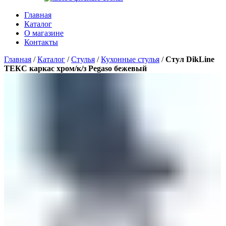
Главная
Каталог
О магазине
Контакты
Главная
/
Каталог
/
Стулья
/
Кухонные стулья
/
Стул DikLine
ТЕКС каркас хром/к/з Pegaso бежевый