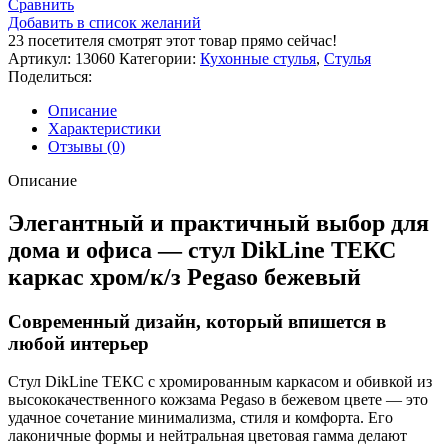
Сравнить
DikLine
Добавить в список желаний
ТЕКС
23
посетителя смотрят этот товар прямо сейчас!
каркас
Артикул:
13060
Категории:
Кухонные стулья
,
Стулья
хром/
Поделиться:
к/
з
Описание
Pegaso
Характеристики
бежевый
Отзывы (0)
Описание
Элегантный и практичный выбор для
дома и офиса — стул DikLine ТЕКС
каркас хром/к/з Pegaso бежевый
Современный дизайн, который впишется в
любой интерьер
Стул DikLine ТЕКС с хромированным каркасом и обивкой из
высококачественного кожзама Pegaso в бежевом цвете — это
удачное сочетание минимализма, стиля и комфорта. Его
лаконичные формы и нейтральная цветовая гамма делают