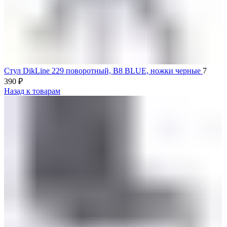
Стул DikLine 229 поворотный, B8 BLUE, ножки черные
Назад к товарам