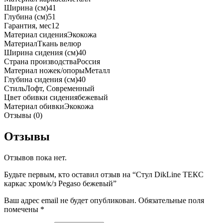
Ширина (см)
41
Глубина (см)
51
Гарантия, мес
12
Материал сидения
Экокожа
Материал
Ткань велюр
Ширина сидения (см)
40
Страна производства
Россия
Материал ножек/опоры
Металл
Глубина сидения (см)
40
Стиль
Лофт, Современный
Цвет обивки сидения
бежевый
Материал обивки
Экокожа
Отзывы (0)
Отзывы
Отзывов пока нет.
Будьте первым, кто оставил отзыв на “Стул DikLine ТЕКС
каркас хром/к/з Pegaso бежевый”
Ваш адрес email не будет опубликован.
Обязательные поля
помечены
*