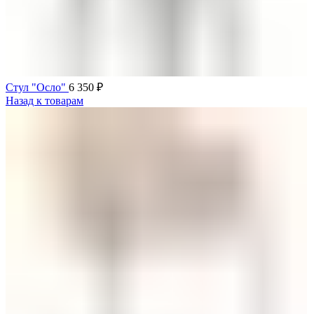
Стул "Осло"
6 350
₽
Назад к товарам