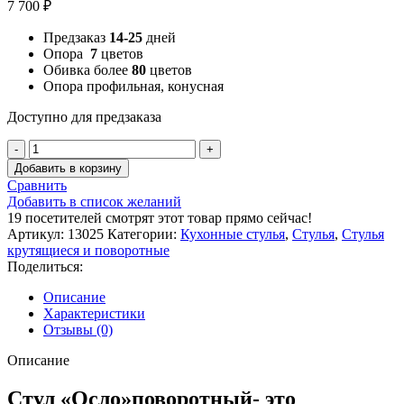
7 700
₽
Предзаказ
14-25
дней
Опора
7
цветов
Обивка более
80
цветов
Опора профильная, конусная
Доступно для предзаказа
Количество
товара
Добавить в корзину
Стул
Сравнить
"Осло"
Добавить в список желаний
поворотный
19
посетителей смотрят этот товар прямо сейчас!
Артикул:
13025
Категории:
Кухонные стулья
,
Стулья
,
Стулья
крутящиеся и поворотные
Поделиться:
Описание
Характеристики
Отзывы (0)
Описание
Стул «Осло»поворотный- это