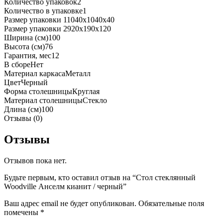
Количество упаковок
2
Количество в упаковке
1
Размер упаковки 1
1040x1040x40
Размер упаковки 2
920x190x120
Ширина (см)
100
Высота (см)
76
Гарантия, мес
12
В сборе
Нет
Материал каркаса
Металл
Цвет
Черный
Форма столешницы
Круглая
Материал столешницы
Стекло
Длина (см)
100
Отзывы (0)
Отзывы
Отзывов пока нет.
Будьте первым, кто оставил отзыв на “Стол стеклянный
Woodville Анселм кианит / черный”
Ваш адрес email не будет опубликован.
Обязательные поля
помечены
*