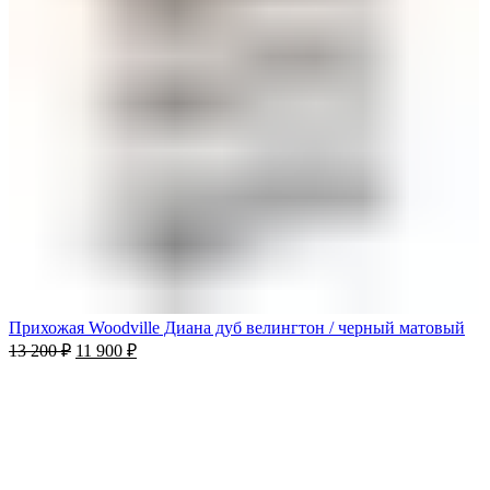
Прихожая Woodville Диана дуб велингтон / черный матовый
13 200
₽
11 900
₽
-3%