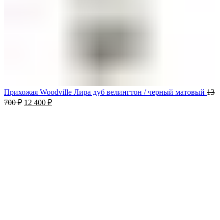
Прихожая Woodville Лира дуб велингтон / черный матовый
13
700
₽
12 400
₽
-10%