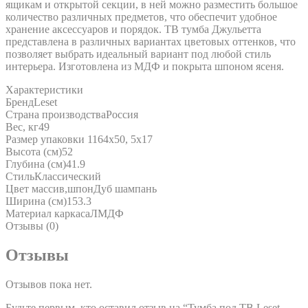
ящикам и открытой секции, в ней можно разместить большое
количество различных предметов, что обеспечит удобное
хранение аксессуаров и порядок. ТВ тумба Джульетта
представлена в различных вариантах цветовых оттенков, что
позволяет выбрать идеальный вариант под любой стиль
интерьера. Изготовлена из МДФ и покрыта шпоном ясеня.
Характеристики
Бренд
Leset
Страна производства
Россия
Вес, кг
49
Размер упаковки 1
164х50, 5х17
Высота (см)
52
Глубина (см)
41.9
Стиль
Классический
Цвет массив,шпон
Дуб шампань
Ширина (см)
153.3
Материал каркаса
ЛМДФ
Отзывы (0)
Отзывы
Отзывов пока нет.
Будьте первым, кто оставил отзыв на “Тумба под ТВ Leset