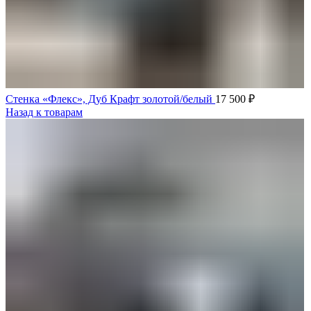
Стенка «Флекс», Дуб Крафт золотой/белый
17 500
₽
Назад к товарам