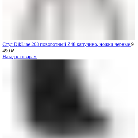
Стул DikLine 268 поворотный Z48 капучино, ножки черные
9
490
₽
Назад к товарам