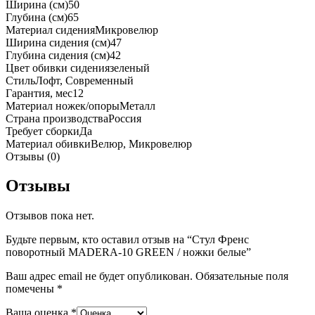
Ширина (см)
50
Глубина (см)
65
Материал сидения
Микровелюр
Ширина сидения (см)
47
Глубина сидения (см)
42
Цвет обивки сидения
зеленый
Стиль
Лофт, Современный
Гарантия, мес
12
Материал ножек/опоры
Металл
Страна производства
Россия
Требует сборки
Да
Материал обивки
Велюр, Микровелюр
Отзывы (0)
Отзывы
Отзывов пока нет.
Будьте первым, кто оставил отзыв на “Стул Френс
поворотный MADERA-10 GREEN / ножки белые”
Ваш адрес email не будет опубликован.
Обязательные поля
помечены
*
Ваша оценка
*