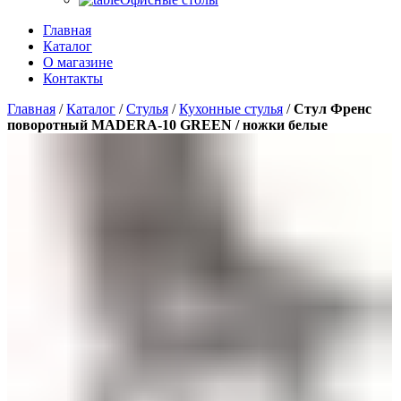
Главная
Каталог
О магазине
Контакты
Главная
/
Каталог
/
Стулья
/
Кухонные стулья
/
Стул Френс
поворотный MADERA-10 GREEN / ножки белые