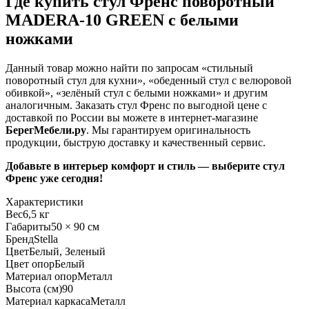
Где купить стул Френс поворотный
MADERA-10 GREEN с белыми
ножками
Данный товар можно найти по запросам «стильный
поворотный стул для кухни», «обеденный стул с велюровой
обивкой», «зелёный стул с белыми ножками» и другим
аналогичным. Заказать стул Френс по выгодной цене с
доставкой по России вы можете в интернет-магазине
БерегМебели.ру
. Мы гарантируем оригинальность
продукции, быструю доставку и качественный сервис.
Добавьте в интерьер комфорт и стиль — выберите стул
Френс уже сегодня!
Характеристики
Вес
6,5 кг
Габариты
50 × 90 см
Бренд
Stella
Цвет
Белый, Зеленый
Цвет опор
Белый
Материал опор
Металл
Высота (см)
90
Материал каркаса
Металл