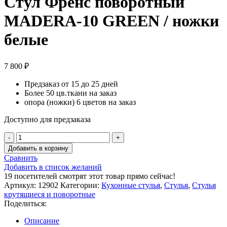
Стул Френс поворотный
MADERA-10 GREEN / ножки
белые
7 800
₽
Предзаказ от 15 до 25 дней
Более 50 цв.ткани на заказ
опора (ножки) 6 цветов на заказ
Доступно для предзаказа
Количество
товара
Добавить в корзину
Стул
Сравнить
Френс
Добавить в список желаний
поворотный
19
посетителей смотрят этот товар прямо сейчас!
MADERA-
Артикул:
12902
Категории:
Кухонные стулья
,
Стулья
,
Стулья
10
крутящиеся и поворотные
GREEN
Поделиться:
/
ножки
Описание