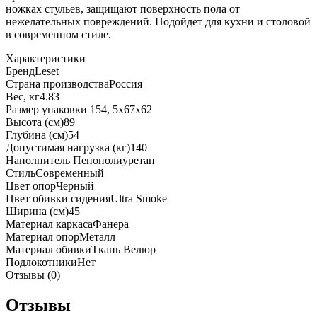
ножках стульев, защищают поверхность пола от
нежелательных повреждений. Подойдет для кухни и столовой
в современном стиле.
Характеристики
Бренд
Leset
Страна производства
Россия
Вес, кг
4.83
Размер упаковки 1
54, 5х67х62
Высота (см)
89
Глубина (см)
54
Допустимая нагрузка (кг)
140
Наполнитель
Пенополиуретан
Стиль
Современный
Цвет опор
Черный
Цвет обивки сидения
Ultra Smoke
Ширина (см)
45
Материал каркаса
Фанера
Материал опор
Металл
Материал обивки
Ткань Велюр
Подлокотники
Нет
Отзывы (0)
Отзывы