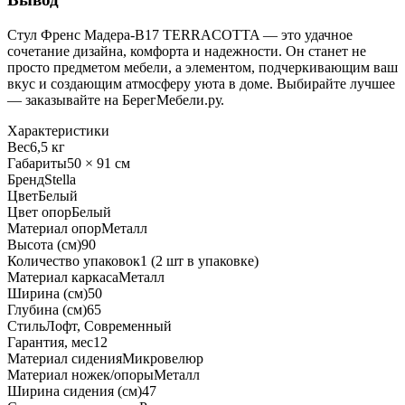
Стул Френс Мадера-B17 TERRACOTTA — это удачное
сочетание дизайна, комфорта и надежности. Он станет не
просто предметом мебели, а элементом, подчеркивающим ваш
вкус и создающим атмосферу уюта в доме. Выбирайте лучшее
— заказывайте на БерегМебели.ру.
Характеристики
Вес
6,5 кг
Габариты
50 × 91 см
Бренд
Stella
Цвет
Белый
Цвет опор
Белый
Материал опор
Металл
Высота (см)
90
Количество упаковок
1 (2 шт в упаковке)
Материал каркаса
Металл
Ширина (см)
50
Глубина (см)
65
Стиль
Лофт, Современный
Гарантия, мес
12
Материал сидения
Микровелюр
Материал ножек/опоры
Металл
Ширина сидения (см)
47