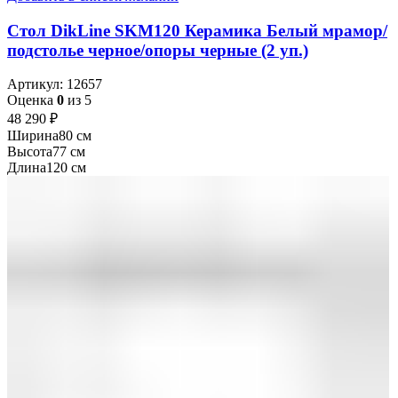
Стол DikLine SKM120 Керамика Белый мрамор/
подстолье черное/опоры черные (2 уп.)
Артикул:
12657
Оценка
0
из 5
48 290
₽
Ширина
80 см
Высота
77 см
Длина
120 см