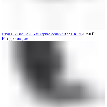
Стул DikLine ГАЛС-М каркас белый/ B22 GREY
4 250
₽
Назад к товарам