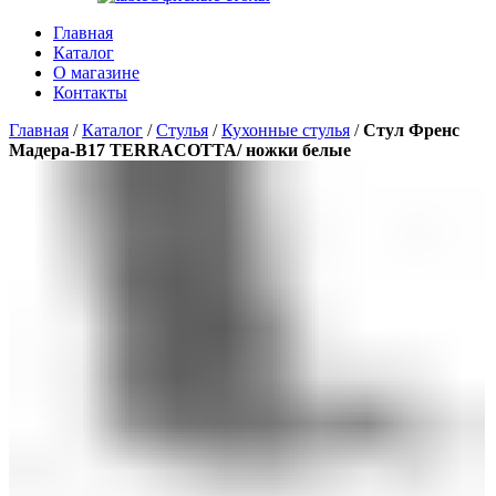
Главная
Каталог
О магазине
Контакты
Главная
/
Каталог
/
Стулья
/
Кухонные стулья
/
Стул Френс
Мадера-B17 TERRACOTTA/ ножки белые