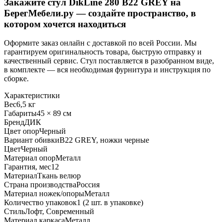
Закажите стул DikLine 280 B22 GREY на
БерегМебели.ру — создайте пространство, в
котором хочется находиться
Оформите заказ онлайн с доставкой по всей России. Мы
гарантируем оригинальность товара, быструю отправку и
качественный сервис. Стул поставляется в разобранном виде,
в комплекте — вся необходимая фурнитура и инструкция по
сборке.
Характеристики
Вес
6,5 кг
Габариты
45 × 89 см
Бренд
ДИК
Цвет опор
Черный
Вариант обивки
B22 GREY, ножки черные
Цвет
Черный
Материал опор
Металл
Гарантия, мес
12
Материал
Ткань велюр
Страна производства
Россия
Материал ножек/опоры
Металл
Количество упаковок
1 (2 шт. в упаковке)
Стиль
Лофт, Современный
Материал каркаса
Металл