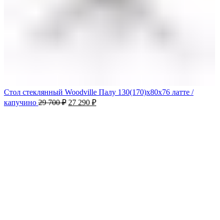
Стол стеклянный Woodville Палу 130(170)х80х76 латте /
капучино
29 700
₽
27 290
₽
-11%
Продано