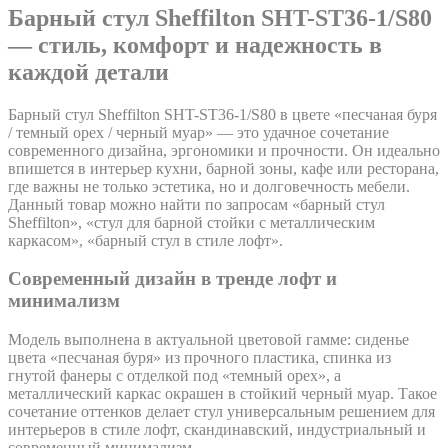
Барный стул Sheffilton SHT-ST36-1/S80
— стиль, комфорт и надежность в
каждой детали
Барный стул Sheffilton SHT-ST36-1/S80 в цвете «песчаная буря
/ темный орех / черный муар» — это удачное сочетание
современного дизайна, эргономики и прочности. Он идеально
впишется в интерьер кухни, барной зоны, кафе или ресторана,
где важны не только эстетика, но и долговечность мебели.
Данный товар можно найти по запросам «барный стул
Sheffilton», «стул для барной стойки с металлическим
каркасом», «барный стул в стиле лофт».
Современный дизайн в тренде лофт и
минимализм
Модель выполнена в актуальной цветовой гамме: сиденье
цвета «песчаная буря» из прочного пластика, спинка из
гнутой фанеры с отделкой под «темный орех», а
металлический каркас окрашен в стойкий черный муар. Такое
сочетание оттенков делает стул универсальным решением для
интерьеров в стиле лофт, скандинавский, индустриальный и
современный минимализм.