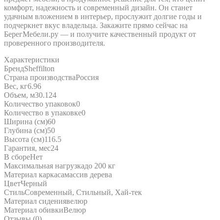
комфорт, надежность и современный дизайн. Он станет
удачным вложением в интерьер, прослужит долгие годы и
подчеркнет вкус владельца. Закажите прямо сейчас на
БерегМебели.ру — и получите качественный продукт от
проверенного производителя.
Характеристики
Бренд
Sheffilton
Страна производства
Россия
Вес, кг
6.96
Объем, м3
0.124
Количество упаковок
0
Количество в упаковке
0
Ширина (см)
60
Глубина (см)
50
Высота (см)
116.5
Гарантия, мес
24
В сборе
Нет
Максимальная нагрузка
до 200 кг
Материал каркаса
массив дерева
Цвет
Черный
Стиль
Современный, Стильный, Хай-тек
Материал сидения
велюр
Материал обивки
Велюр
Отзывы (0)