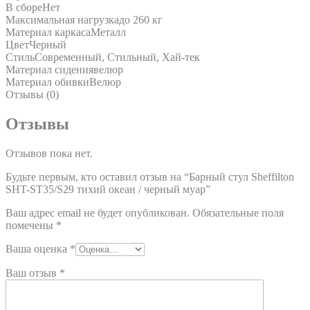
В сборе
Нет
Максимальная нагрузка
до 260 кг
Материал каркаса
Металл
Цвет
Черный
Стиль
Современный, Стильный, Хай-тек
Материал сидения
велюр
Материал обивки
Велюр
Отзывы (0)
Отзывы
Отзывов пока нет.
Будьте первым, кто оставил отзыв на “Барный стул Sheffilton
SHT-ST35/S29 тихий океан / черный муар”
Ваш адрес email не будет опубликован.
Обязательные поля
помечены
*
Ваша оценка
*
Ваш отзыв
*