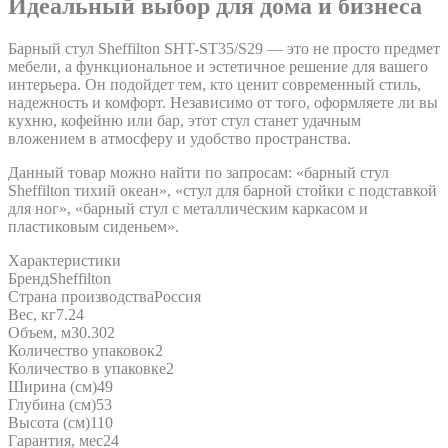
Идеальный выбор для дома и бизнеса
Барный стул Sheffilton SHT-ST35/S29 — это не просто предмет
мебели, а функциональное и эстетичное решение для вашего
интерьера. Он подойдет тем, кто ценит современный стиль,
надежность и комфорт. Независимо от того, оформляете ли вы
кухню, кофейню или бар, этот стул станет удачным
вложением в атмосферу и удобство пространства.
Данный товар можно найти по запросам: «барный стул
Sheffilton тихий океан», «стул для барной стойки с подставкой
для ног», «барный стул с металлическим каркасом и
пластиковым сиденьем».
Характеристики
Бренд
Sheffilton
Страна производства
Россия
Вес, кг
7.24
Объем, м3
0.302
Количество упаковок
2
Количество в упаковке
2
Ширина (см)
49
Глубина (см)
53
Высота (см)
110
Гарантия, мес
24