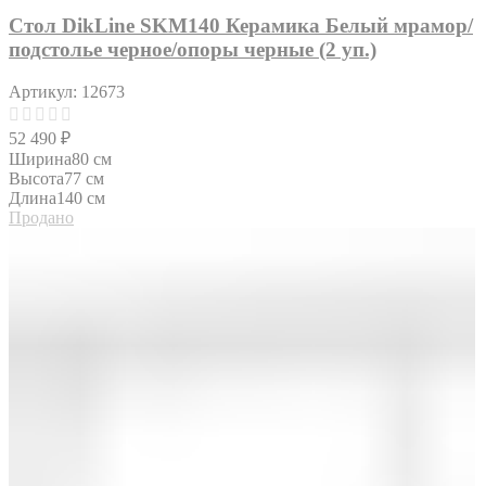
Стол DikLine SKM140 Керамика Белый мрамор/
подстолье черное/опоры черные (2 уп.)
Артикул:
12673
52 490
₽
Ширина
80 см
Высота
77 см
Длина
140 см
Продано