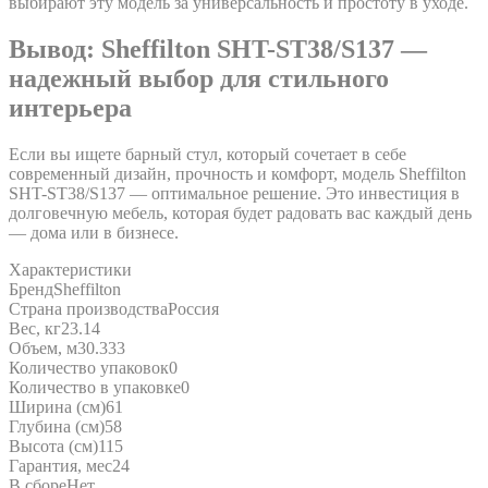
выбирают эту модель за универсальность и простоту в уходе.
Вывод: Sheffilton SHT-ST38/S137 —
надежный выбор для стильного
интерьера
Если вы ищете барный стул, который сочетает в себе
современный дизайн, прочность и комфорт, модель Sheffilton
SHT-ST38/S137 — оптимальное решение. Это инвестиция в
долговечную мебель, которая будет радовать вас каждый день
— дома или в бизнесе.
Характеристики
Бренд
Sheffilton
Страна производства
Россия
Вес, кг
23.14
Объем, м3
0.333
Количество упаковок
0
Количество в упаковке
0
Ширина (см)
61
Глубина (см)
58
Высота (см)
115
Гарантия, мес
24
В сборе
Нет