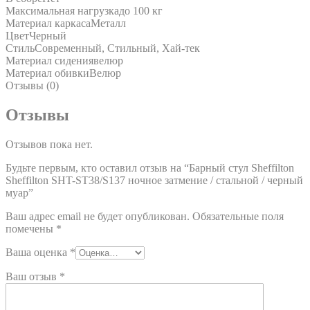
Максимальная нагрузка
до 100 кг
Материал каркаса
Металл
Цвет
Черный
Стиль
Современный, Стильный, Хай-тек
Материал сидения
велюр
Материал обивки
Велюр
Отзывы (0)
Отзывы
Отзывов пока нет.
Будьте первым, кто оставил отзыв на “Барный стул Sheffilton
Sheffilton SHT-ST38/S137 ночное затмение / стальной / черный
муар”
Ваш адрес email не будет опубликован.
Обязательные поля
помечены
*
Ваша оценка
*
Ваш отзыв
*