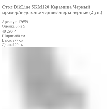
Стол DikLine SKM120 Керамика Черный
мрамор/подстолье черное/опоры черные (2 уп.)
Артикул:
12659
Оценка
0
из 5
48 290
₽
Ширина
80 см
Высота
77 см
Длина
120 см