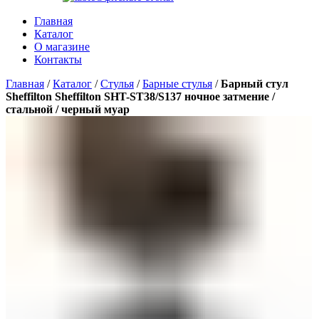
Главная
Каталог
О магазине
Контакты
Главная
/
Каталог
/
Стулья
/
Барные стулья
/
Барный стул
Sheffilton Sheffilton SHT-ST38/S137 ночное затмение /
стальной / черный муар