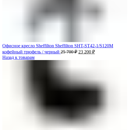
Офисное кресло Sheffilton Sheffilton SHT-ST42-1/S120M
кофейный трюфель / черный
25 700
₽
23 200
₽
Назад к товарам