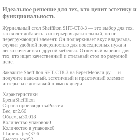
Идеальное решение для тех, кто ценит эстетику и
функциональность
Журнальный стол Sheffilton SHT-CT8-3 — это выбор для тех,
кто хочет добавить в интерьер выразительный, но не
перегружающий элемент. Он подчеркивает вкус владельца,
служит удобной поверхностью для повседневных нужд и
легко сочетается с другой мебелью. Отличный вариант для
тех, кто ищет качественный и стильный стол по разумной
цене.
Закажите Sheffilton SHT-CT8-3 на БерегМебели.ру — и
получите надежный, эстетичный и практичный элемент
интерьера с доставкой прямо к двери.
Характеристики
Бренд
Sheffilton
Страна производства
Россия
Вес, кг
2.66
Объем, м3
0.018
Количество упаковок
0
Количество в упаковке
0
Ширина (см)
37.6
Высота (см)
52