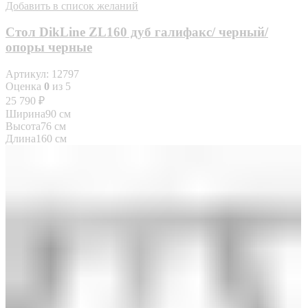
Добавить в список желаний
Стол DikLine ZL160 дуб галифакс/ черный/
опоры черные
Артикул:
12797
Оценка
0
из 5
25 790
₽
Ширина
90 см
Высота
76 см
Длина
160 см