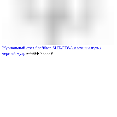
Журнальный стол Sheffilton SHT-CT8-3 млечный путь /
черный муар
8 400
₽
7 600
₽
-10%
Продано