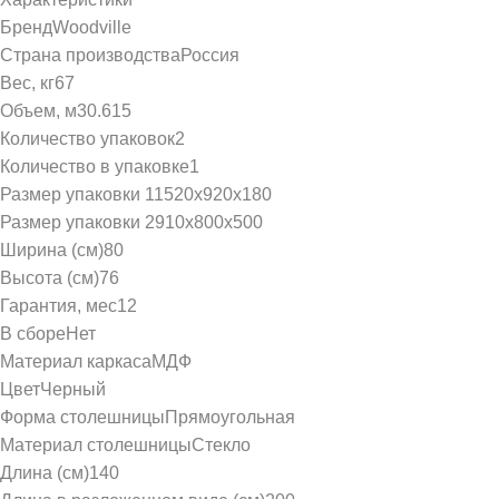
Бренд
Woodville
Страна производства
Россия
Вес, кг
67
Объем, м3
0.615
Количество упаковок
2
Количество в упаковке
1
Размер упаковки 1
1520х920х180
Размер упаковки 2
910х800х500
Ширина (см)
80
Высота (см)
76
Гарантия, мес
12
В сборе
Нет
Материал каркаса
МДФ
Цвет
Черный
Форма столешницы
Прямоугольная
Материал столешницы
Стекло
Длина (см)
140