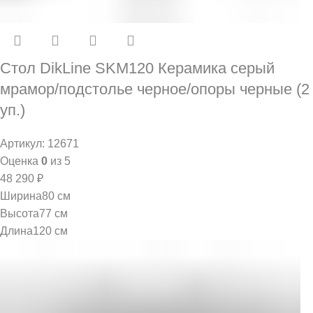
Стол DikLine SKM120 Керамика серый
мрамор/подстолье черное/опоры черные (2
уп.)
Артикул:
12671
Оценка
0
из 5
48 290
₽
Ширина
80 см
Высота
77 см
Длина
120 см