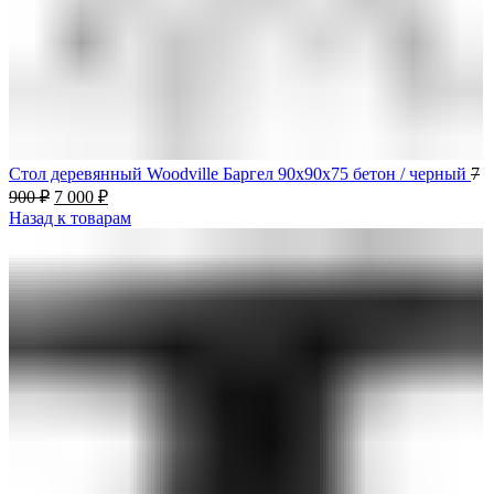
Стол деревянный Woodville Баргел 90х90х75 бетон / черный
7
900
₽
7 000
₽
Назад к товарам