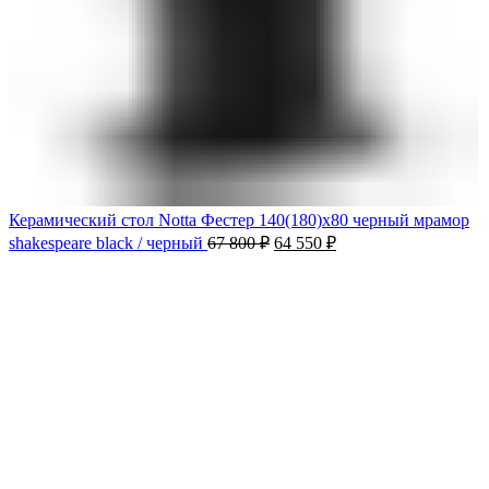
Керамический стол Notta Фестер 140(180)х80 черный мрамор
shakespeare black / черный
67 800
₽
64 550
₽
-13%