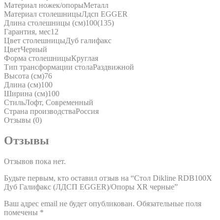
Материал ножек/опоры
Металл
Материал столешницы
Лдсп EGGER
Длина столешницы (см)
100(135)
Гарантия, мес
12
Цвет столешницы
Дуб галифакс
Цвет
Черный
Форма столешницы
Круглая
Тип трансформации стола
Раздвижной
Высота (см)
76
Длина (см)
100
Ширина (см)
100
Стиль
Лофт, Современный
Страна производства
Россия
Отзывы (0)
Отзывы
Отзывов пока нет.
Будьте первым, кто оставил отзыв на “Стол Dikline RDB100X
Дуб Галифакс (ЛДСП EGGER)/Опоры XR черные”
Ваш адрес email не будет опубликован.
Обязательные поля
помечены
*