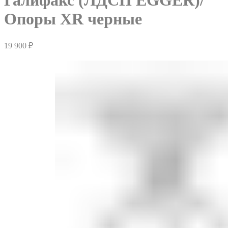
Галифакс (ЛДСП EGGER)/
Опоры XR черные
19 900
₽