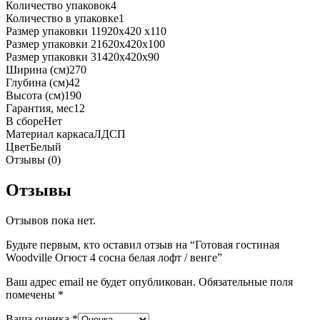
Количество упаковок
4
Количество в упаковке
1
Размер упаковки 1
1920x420 x110
Размер упаковки 2
1620x420x100
Размер упаковки 3
1420x420x90
Ширина (см)
270
Глубина (см)
42
Высота (см)
190
Гарантия, мес
12
В сборе
Нет
Материал каркаса
ЛДСП
Цвет
Белый
Отзывы (0)
Отзывы
Отзывов пока нет.
Будьте первым, кто оставил отзыв на “Готовая гостиная
Woodville Огюст 4 сосна белая лофт / венге”
Ваш адрес email не будет опубликован.
Обязательные поля
помечены
*
Ваша оценка
*