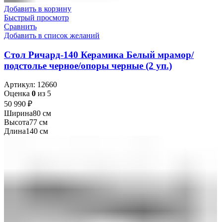
Добавить в корзину
Быстрый просмотр
Сравнить
Добавить в список желаний
Стол Ричард-140 Керамика Белый мрамор/
подстолье черное/опоры черные (2 уп.)
Артикул:
12660
Оценка
0
из 5
50 990
₽
Ширина
80 см
Высота
77 см
Длина
140 см