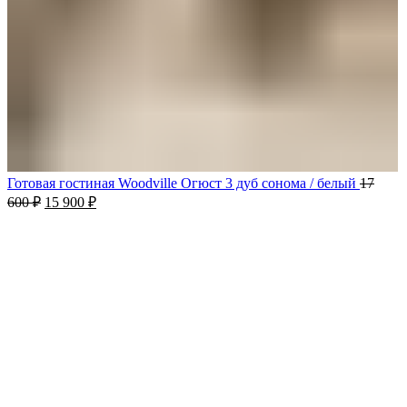
Готовая гостиная Woodville Огюст 3 дуб сонома / белый
17
600
₽
15 900
₽
-10%